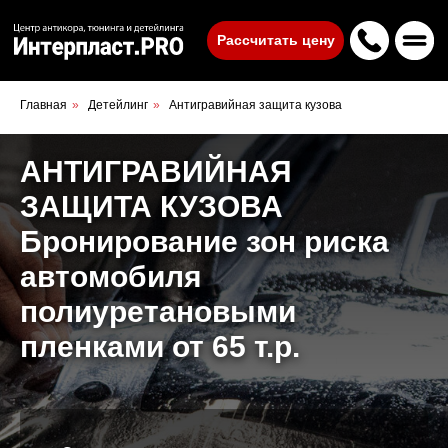
Рассчитать цену
Удаление ржавчины лазером
Шумоиз
Комплексная обработка антикором
Главная
»
Детейлинг
»
Антигравийная защита кузова
Сигнали
Точечная антикоррозийная обработка
АНТИГРАВИЙНАЯ
Бесплатный осмотр антикора у дилер
ЗАЩИТА КУЗОВА
Мойка до и после обработки
Бронирование зон риска
Технология обработки антикором
автомобиля
Гарантийный осмотр антикора
полиуретановыми
пленками от 65 т.р.