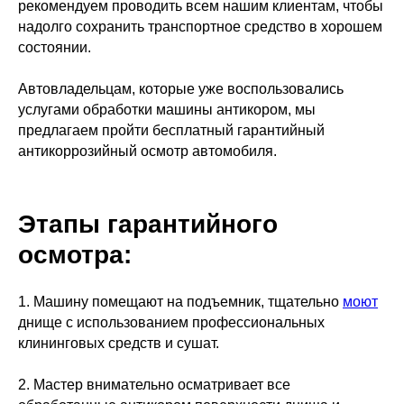
рекомендуем проводить всем нашим клиентам, чтобы
надолго сохранить транспортное средство в хорошем
состоянии.
Автовладельцам, которые уже воспользовались
ПОДАРИТЕ
услугами обработки машины антикором, мы
предлагаем пройти бесплатный гарантийный
АВТОМОБИЛЮ
антикоррозийный осмотр автомобиля.
ПРОФЕССИОНАЛЬНУЮ
ЗАЩИТУ
Заполните форму, мы свяжемся с вами и
Этапы гарантийного
проконсультируем по услугам,
стоимости и срокам выполнения работ
осмотра:
1. Машину помещают на подъемник, тщательно
моют
днище с использованием профессиональных
клининговых средств и сушат.
2. Мастер внимательно осматривает все
Отправляя заявку, вы соглашаетесь на
Обработку
персональных данных
и принимаете условия