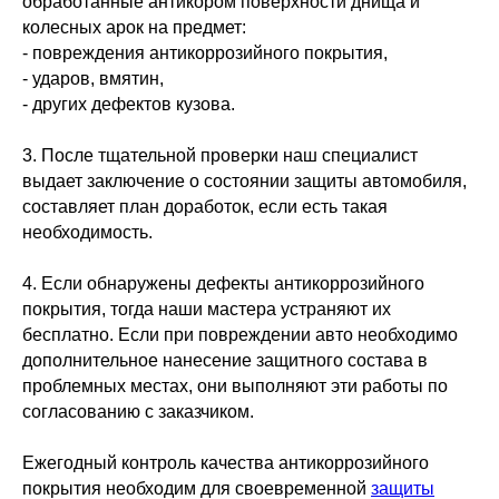
обработанные антикором поверхности днища и
Политики конфиденциальности
колесных арок на предмет:
- повреждения антикоррозийного покрытия,
Отправить заявку
- ударов, вмятин,
- других дефектов кузова.
ИП Федотова Наталья Александровна
ИНН: 525623291272
ОГРНИП: 320527500066833
3. После тщательной проверки наш специалист
Р/сч: 40802810342000048698
Банк: Волго-Вятский Банк ПАО Сбербанк
выдает заключение о состоянии защиты автомобиля,
БИК: 042202603
К/сч: 30101810900000000603
составляет план доработок, если есть такая
необходимость.
Пользуясь нашим сайтом,
© 2026. Все права защищены
вы соглашаетесь с тем, что мы
используем cookies
🍪
Политика конфиденциальности
4. Если обнаружены дефекты антикоррозийного
Хорошо
Обработка персональных данных
покрытия, тогда наши мастера устраняют их
бесплатно. Если при повреждении авто необходимо
дополнительное нанесение защитного состава в
проблемных местах, они выполняют эти работы по
согласованию с заказчиком.
Ежегодный контроль качества антикоррозийного
покрытия необходим для своевременной
защиты