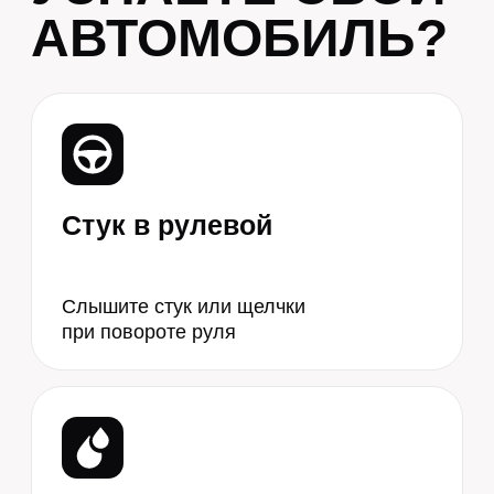
один из признаков
Порван пыльник
Разорван защитный чехол на рулевой
тяге
Горит EPS
Горит предупреждение об
ошибке рулевого управления