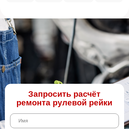
Отправляя заявку, вы соглашаетесь на
Обработку
персональных данных
и принимаете условия
Политики конфиденциальности
Отправить заявку
КАК ПРОХОДИТ
РЕМОНТ
РУЛЕВОЙ
РЕЙКИ?
Приём и осмотр (30 мин)
Фиксируем симптомы, проверяем узлы
рулевого управления — у нас на стоянке