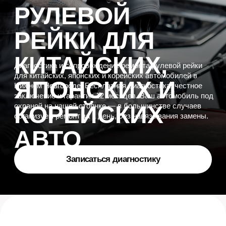
заключение и гарантия 12 месяцев. Ваш автомобиль под
КОРЕЙСКИХ
охраной на нашей стоянке — в большинстве случаев
организуем ремонт за 1 день, без навязывания замены.
АВТО
Записаться диагностику
МАРКИ
АВТОМОБИЛЕЙ
,
КОТОРЫЕ МЫ
ОБСЛУЖИВАЕМ
Geely
Chery
Haval
Changan
Lifan
FAW
Exeed
Jetour
Toyota
Lexus
Nissan
Mazda
Mitsubishi
Suzuki
Subaru
Infiniti