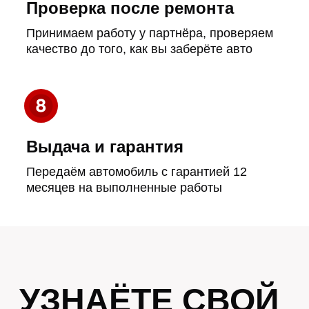
Люфт руля
Руль болтается, машина хуже
держит прямую
Вибрация
Руль вибрирует или «бьёт» по
ровной дороге
Износ шин
Шины стираются неравномерно —