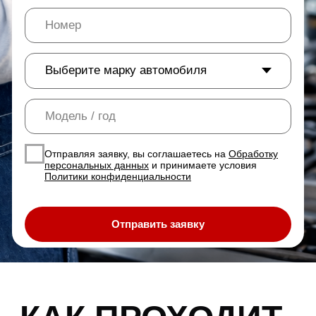
Диагностика на стенде (1 час)
Проверяем давление, люфты,
герметичность — диагностика бесплатно
Дефектовка и согласование
Отчёт по неисправностям, смета и объём
работ — без вашего согласия ничего не
начинаем
Разборка и очистка
Направляем автомобиль к проверенному
партнёру — сопровождаем процесс на
каждом этапе