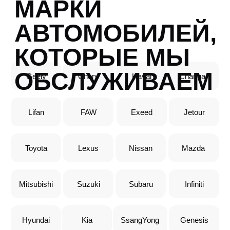
Hyundai
Kia
SsangYong
Genesis
Запросить расчёт
ремонта рулевой рейки