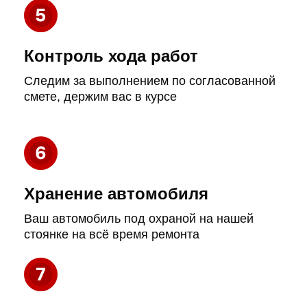
Течь масла
Тёмные пятна под машиной в
районе рулевого
Тугой руль
Руль стал крутиться тяжелее,
особенно на малой скорости