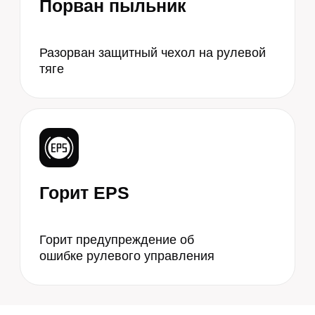
Выбрать
Электрическая (ЭУР/
ЭГУР)
Диагностика электрики — от 1
000₽
Электромотор — от 4 500₽
Датчик момента — от 3 500₽
Капремонт — от 7 000₽
Замена — от 15 000₽
Выбрать
* Точная стоимость — после диагностики
** Диагностика БЕСПЛАТНО
*** Цена зависит от марки и модели