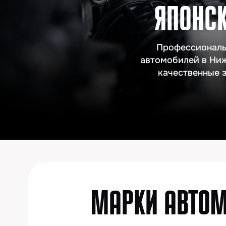
Профессиональное те
автомобилей в Нижнем Н
качественные запчас
МАРКИ АВТОМОБ
Geely
Chery
Haval