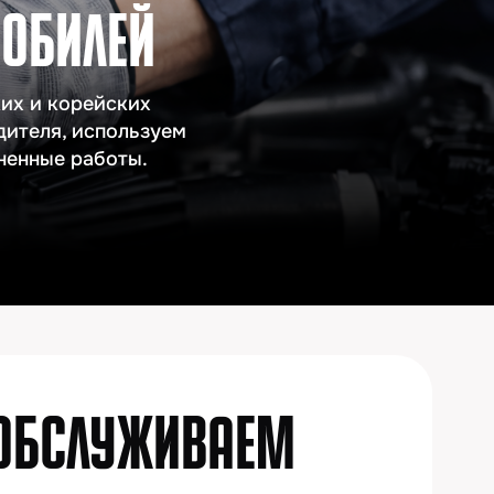
ских
ользуем
ты.
УЖИВАЕМ
W
Lifan