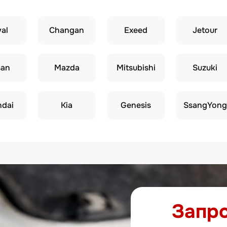
Mazda
Mitsubishi
Suzuki
Suba
Kia
Genesis
SsangYong
Запросить 
стоимост