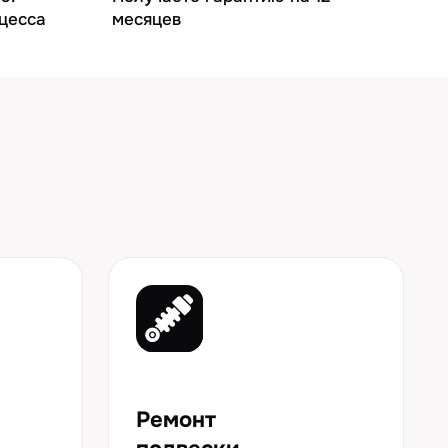
Ремонт
подвески
Замена амортизаторов,
стоек, рычагов
Заправка
кондиционера