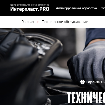
Антикоррозийная обработка
Тюнинг
Д
Удаление ржавчины лазером
Шумоиз
Главная
Техническое обслуживание
»
Комплексная обработка антикором
Сигнали
Точечная антикоррозийная обработка
Бесплатный осмотр антикора у дилера
Мойка до и после обработки
Технология обработки антикором
Гарантийный осмотр антикора
ТЕХНИЧЕСК
ЯПОНСКИХ