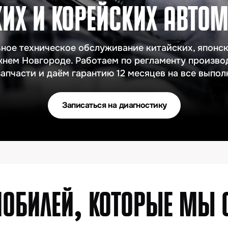
хническое обслуживание китайских, японских и корей
овгороде. Работаем по регламенту производителя, исп
ти и даём гарантию 12 месяцев на все выполненные рабо
Записаться на диагностику
,
ИЛЕЙ
КОТОРЫЕ МЫ ОБСЛ
Changan
Exeed
Jetour
FA