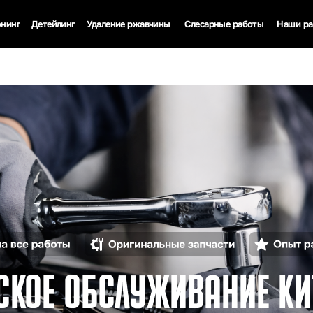
етейлинг
Удаление ржавчины
Слесарные работы
Наши работы
Акции
оляция авто
Полировка кузова
Удаление ржавчины лазером с автомобиля
Замена масла
О компании
Очистка лазером любых поверхностей
Ремонт рулевой рейки
Контакты
зация и автозвук
Химчистка салона
Удаление ржавчины пескоструем
Развал-схождение
Полезные статьи
Керамическое покрытие
Диагностические работы
Тонировка стекол
Ремонт и замена электрооборудрования
Антигравийная защита
Техническое обслуживание
Реставрация кожи
Предпродажная подготовка
Детейлинг мойка
ОЕ ОБСЛУЖИВАНИЕ КИТАЙС
 И КОРЕЙСКИХ АВТОМОБИЛ