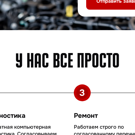
ика
Ремонт
компьютерная
Работаем строго по
. Согласовываем
согласованному перечню.
 и стоимость
Держим вас в курсе процесса
НАШИ УСЛУГИ