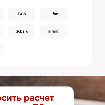
ru
Infiniti
расчет
и ТО