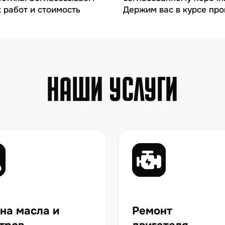
асла и
Ремонт
двигателя
рансмиссионное
Капитальный и текущий
иды фильтров
ремонт ДВС
рная
Ремонт тормозной
ика
системы