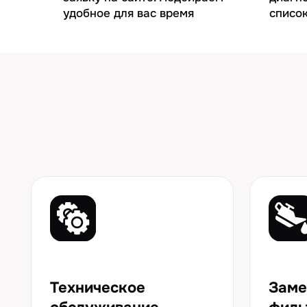
Техническое
Замена м
обслуживание
фильтров
ТО-1, ТО-2, ТО-3 и далее
Моторное, т
по регламенту
масло, все в
Ремонт АКПП/
Компьюте
МКПП
диагност