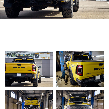
Отправляя заявку, вы соглашаетесь на
Обработку
персональных данных
и принимаете условия
Политики конфиденциальности
Отправить заявку
ИП Федотова Наталья Александровна
ИНН: 525623291272
ОГРНИП: 320527500066833
Р/сч: 40802810342000048698
Банк: Волго-Вятский Банк ПАО Сбербанк
БИК: 042202603
К/сч: 30101810900000000603
© 2026. Все права защищены
Политика конфиденциальности
Обработка персональных данных