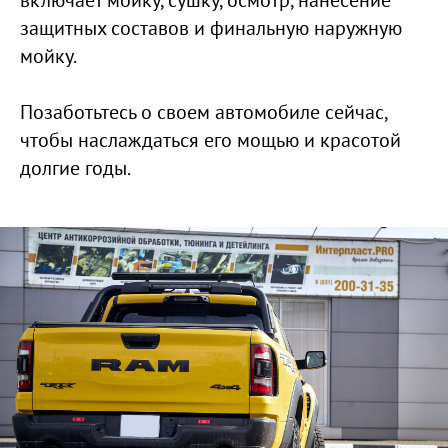
включает мойку, сушку, осмотр, нанесение
защитных составов и финальную наружную
мойку.
Позаботьтесь о своем автомобиле сейчас,
чтобы наслаждаться его мощью и красотой
долгие годы.
ПОДАРИТЕ
АВТОМОБИЛЮ
ПРОФЕССИОНАЛЬНУЮ
ЗАЩИТУ
Заполните форму, мы свяжемся с вами и
проконсультируем по услугам,
стоимости и срокам выполнения работ