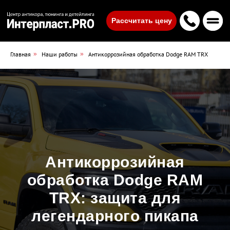
Рассчитать цену
Удаление ржавчины лазером
Шумоиз
Комплексная обработка антикором
Главная
»
Наши работы
»
Антикоррозийная обработка Dodge RAM TRX
Сигнали
Точечная антикоррозийная обработка
Бесплатный осмотр антикора у дилер
Мойка до и после обработки
Технология обработки антикором
Гарантийный осмотр антикора
Антикоррозийная
обработка Dodge RAM
TRX: защита для
легендарного пикапа