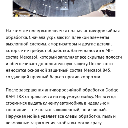
На этом же посту выполняется полная антикоррозийная
обработка. Сначала укрываются пленкой элементы
выхлопной системы, амортизаторы и другие детали,
которые не требуют обработки. Затем наносится ML-
состав Mercasol, который заполняет все скрытые полости
и обеспечивает дополнительную защиту. После этого
наносится основной защитный состав Mercasol 845,
создающий прочный барьер против коррозии.
Пользуясь нашим сайтом,
После завершения антикоррозийной обработки Dodge
вы соглашаетесь с тем, что мы
используем cookies
🍪
RAM TRX отправляется на наружную мойку. Мы всегда
Хорошо
стремимся выдать клиенту автомобиль в идеальном
состоянии — не только защищенный, но и чистый.
Наружная мойка удаляет все следы обработки, пыль и
возможные загрязнения, чтобы вы могли сразу