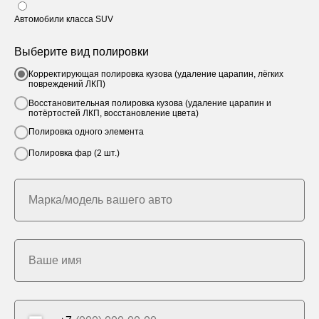
Автомобили класса SUV
ПОДАРИТЕ АВТОМОБИЛЮ
Выберите вид полировки
ПРОФЕССИОНАЛЬНУЮ
Корректирующая полировка кузова (удаление царапин, лёгких
повреждений ЛКП)
ЗАЩИТУ
Восстановительная полировка кузова (удаление царапин и
потёртостей ЛКП, восстановление цвета)
Заполните форму, мы свяжемся с вами и
Полировка одного элемента
проконсультируем по услугам,
стоимости и срокам выполнения работ
Полировка фар (2 шт.)
Марка/модель вашего авто
Ваше имя
Отправляя заявку, вы соглашаетесь на
Обработку
персональных данных
и принимаете условия
Политики конфиденциальности