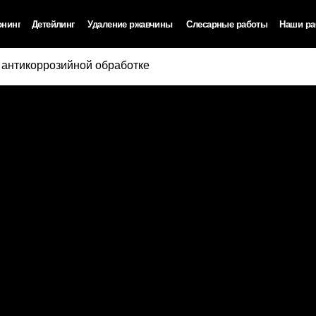
етейлинг
Удаление ржавчины
Слесарные работы
Наши работы
Акции
оляция авто
Полировка кузова
Удаление ржавчины лазером с автомобиля
Замена масла
О компании
 антикоррозийной обработке
Очистка лазером любых поверхностей
Ремонт рулевой рейки
Контакты
зация и автозвук
Химчистка салона
Удаление ржавчины пескоструем
Развал-схождение
Полезные статьи
Керамическое покрытие
Диагностические работы
Тонировка стекол
Ремонт и замена электрооборудрования
Антигравийная защита
Техническое обслуживание
Реставрация кожи
Предпродажная подготовка
Детейлинг мойка