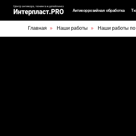
Антикоррозийная обработка
Тюнинг
Д
Удаление ржавчины лазером
Шумоиз
Главная
»
Наши работы
»
Наши работы по
Комплексная обработка антикором
Сигнали
Точечная антикоррозийная обработка
Бесплатный осмотр антикора у дилера
Мойка до и после обработки
Технология обработки антикором
Гарантийный осмотр антикора