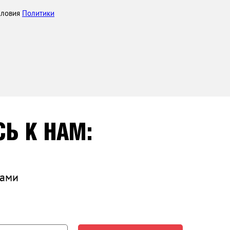
словия
Политики
Ь К НАМ:
вами