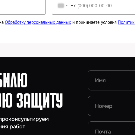
 ЗАЩИТУ
+7
онсультируем
 на
Обработку персональных данных
и принимаете условия
Политик
абот
Отправляя заявку, вы соглаша
персональных данных
и прини
конфиденциальности
Отправить заявку
зуясь нашим сайтом, вы соглашаетесь
Хорошо
м, что мы
используем cookies
🍪
Политика конфиденциальности