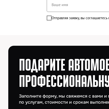
ПРОФЕССИОНАЛЬНУЮ
Ваше имя
Заполните форму, мы свяжемся с вами и прок
Отправляя заявку, вы соглашаетесь
по услугам, стоимости и срокам выполнения р
ИП Федотова Наталья Александровна
ИНН: 525623291272
ОГРНИП: 320527500066833
Р/сч: 40802810342000048698
Банк: Волго-Вятский Банк ПАО Сбербанк
БИК: 042202603
К/сч: 30101810900000000603
Поль
с те
© 2026. Все права защищены