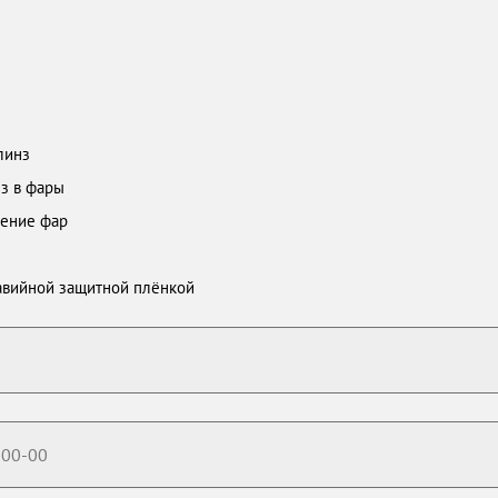
линз
нз в фары
ление фар
авийной защитной плёнкой